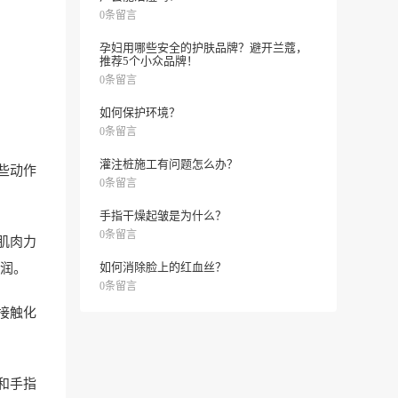
0条留言
孕妇用哪些安全的护肤品牌？避开兰蔻，
推荐5个小众品牌！
0条留言
如何保护环境？
0条留言
灌注桩施工有问题怎么办？
些动作
0条留言
手指干燥起皱是为什么？
0条留言
肌肉力
如何消除脸上的红血丝？
润。
0条留言
接触化
和手指