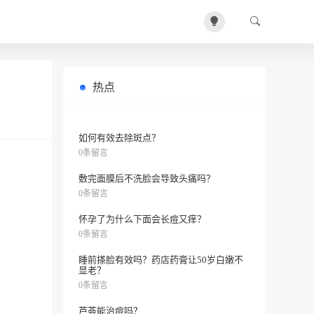
热点
如何化妆让鼻头看起来更小？
0条留言
如何有效去除斑点？
0条留言
敷完面膜后不洗脸会导致头痛吗？
0条留言
怀孕了为什么下面会长痘又痒？
0条留言
睡前搽脸有效吗？药店药膏让50岁白嫩不
显老？
0条留言
芦荟能治痘吗？