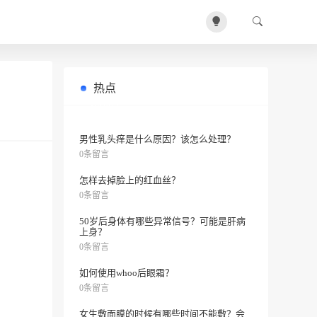
热点
如何让皮肤变白？
0条留言
男性乳头痒是什么原因？该怎么处理？
0条留言
怎样去掉脸上的红血丝？
0条留言
50岁后身体有哪些异常信号？可能是肝病
上身？
0条留言
如何使用whoo后眼霜？
0条留言
女生敷面膜的时候有哪些时间不能敷？会