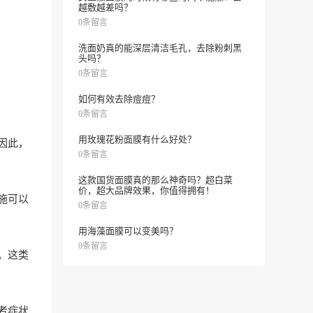
越敷越差吗？
0条留言
洗面奶真的能深层清洁毛孔，去除粉刺黑
头吗？
0条留言
如何有效去除痘痘？
0条留言
用玫瑰花粉面膜有什么好处？
因此，
0条留言
这款国货面膜真的那么神奇吗？超白菜
价，超大品牌效果，你值得拥有！
施可以
0条留言
用海藻面膜可以变美吗？
0条留言
。这类
者症状