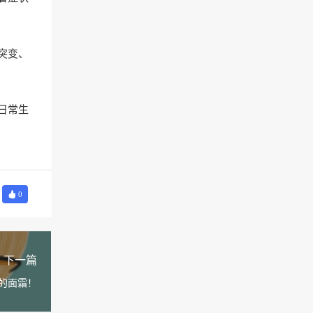
突变、
日常生
0
下一篇
的面霜！