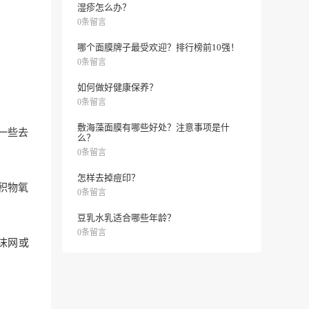
湿疹怎么办？
0条留言
哪个面膜牌子最受欢迎？排行榜前10强！
0条留言
如何做好健康保养？
0条留言
敷海藻面膜有哪些好处？注意事项是什
一些去
么？
0条留言
怎样去掉痘印？
积物氧
0条留言
豆乳水乳适合哪些年龄？
0条留言
沫网或