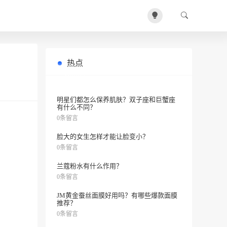
热点
你知道如何进行24小时水排毒美容计
0条留言
划吗？
明星们都怎么保养肌肤？双子座和巨蟹座
有什么不同？
0条留言
脸大的女生怎样才能让脸变小？
0条留言
兰蔻粉水有什么作用？
0条留言
JM黄金蚕丝面膜好用吗？有哪些爆款面膜
推荐？
0条留言