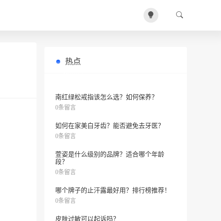
热点
女人如何延缓衰老？
0条留言
南红绿松戒指该怎么选？如何保养？
0条留言
如何在家美白牙齿？能否避免去牙医？
0条留言
萱姿是什么级别的品牌？适合哪个年龄
段？
0条留言
哪个牌子的止汗露最好用？排行榜推荐！
0条留言
皮肤过敏可以起诉吗？