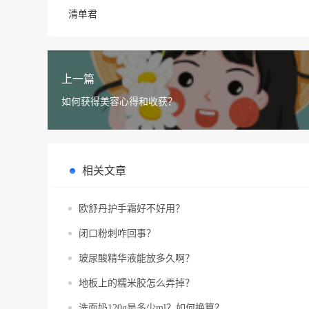
清单君
上一篇
如何获得美容心得和收获？
相关文章
欧舒丹护手霜好不好用？
闭口粉刺咋回事？
玻尿酸精华液能放多久啊？
地板上的糯米胶怎么弄掉？
洗面奶120g是多少ml？如何换算？