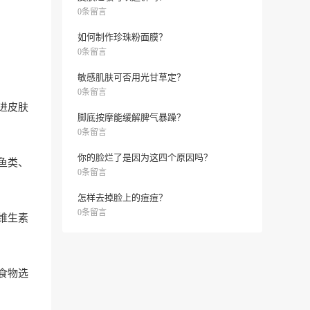
0条留言
如何制作珍珠粉面膜？
0条留言
敏感肌肤可否用光甘草定？
0条留言
进皮肤
脚底按摩能缓解脾气暴躁？
0条留言
你的脸烂了是因为这四个原因吗？
鱼类、
0条留言
怎样去掉脸上的痘痘？
0条留言
维生素
好食物选