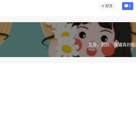
好文
0
艾灸、刮痧、拔罐真的能