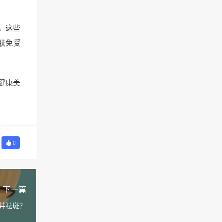
，这些
肤免受
健康美
0
下一篇
并祛斑？