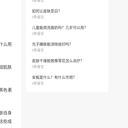
0条留言
如何让皮肤变白？
0条留言
儿童能用洗面奶吗？几岁可以用？
0条留言
什么用
光子嫩肤能消除痘印吗？
0条留言
皮肤干燥脱屑像雪花怎么治疗？
润肌肤
0条留言
安瓶是什么？有什么作用？
0条留言
黑色素
肤自身
这些成