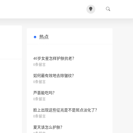
热点
干性皮肤怎么保湿？推荐五款护肤品
0条留言
40岁女星怎样护肤抗老？
0条留言
如何最有效地去除皱纹？
0条留言
芦荟能吃吗？
0条留言
脸上出现这些征兆是不是斑点淡化了？
0条留言
夏天该怎么护肤？