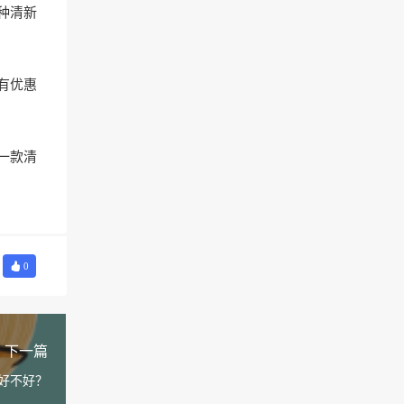
种清新
有优惠
一款清
0
下一篇
销好不好？