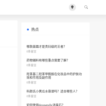
热点
皮肤过敏是什么引起的？
0条留言
哪款面霜才是贵妇级的王者？
0条留言
药物辅料有哪些重点需要了解？
0条留言
羟苯基二羟苯甲酰胺在化妆品中的护肤功
效和作用及副作用
0条留言
科颜氏小黄瓜水靠谱吗？适合哪些人？
0条留言
如何使用deonatulle消臭石？