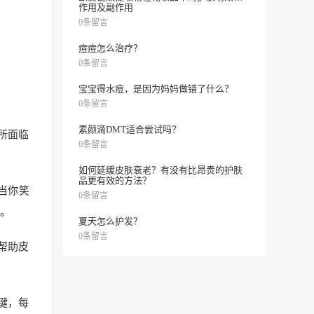
作用及副作用
0条留言
痘痘怎么治疗？
0条留言
宝宝得水痘，是因为妈妈做错了什么？
0条留言
素颜滴DMT适合尝试吗？
所面临
0条留言
如何延缓皮肤衰老？有没有比昂贵的护肤
品更有效的方法？
当你笑
0条留言
。
夏天怎么护发？
0条留言
帮助皮
键，每