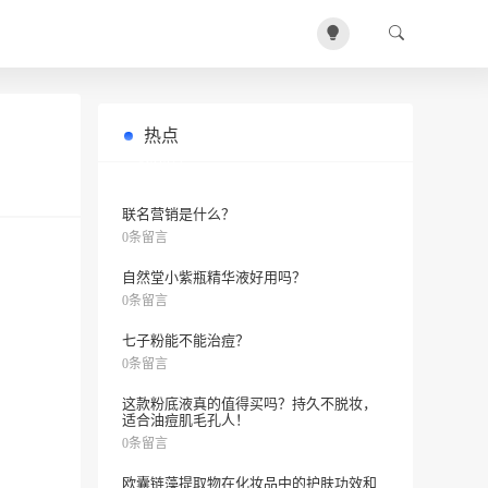
热点
Fresh黑茶面膜好用吗？
0条留言
联名营销是什么？
0条留言
自然堂小紫瓶精华液好用吗？
0条留言
七子粉能不能治痘？
0条留言
这款粉底液真的值得买吗？持久不脱妆，
适合油痘肌毛孔人！
0条留言
欧囊链藻提取物在化妆品中的护肤功效和