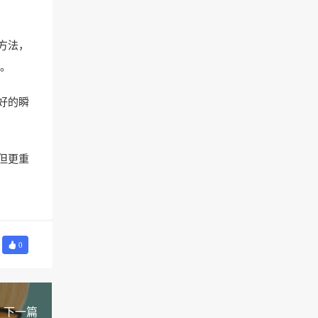
方法，
。
好的瞬
但更重
0
下一篇