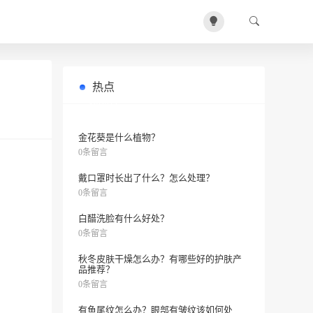
热点
敏感肌肤适用的好物推荐？让你美美
0条留言
哒叭！
金花葵是什么植物？
0条留言
戴口罩时长出了什么？怎么处理？
0条留言
白醋洗脸有什么好处？
0条留言
秋冬皮肤干燥怎么办？有哪些好的护肤产
品推荐？
0条留言
有鱼尾纹怎么办？眼部有皱纹该如何处