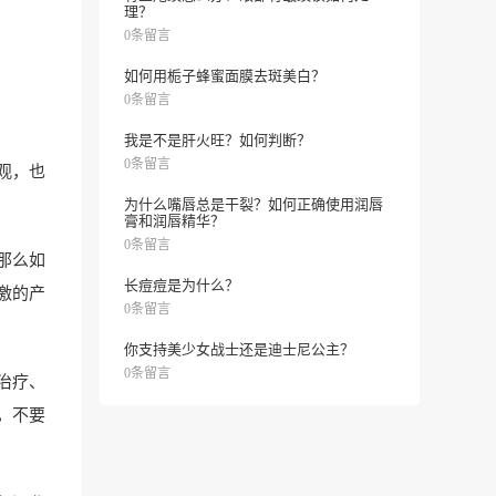
理？
0条留言
如何用栀子蜂蜜面膜去斑美白？
0条留言
我是不是肝火旺？如何判断？
0条留言
观，也
为什么嘴唇总是干裂？如何正确使用润唇
膏和润唇精华？
0条留言
那么如
长痘痘是为什么？
激的产
0条留言
你支持美少女战士还是迪士尼公主？
0条留言
治疗、
，不要