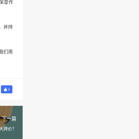
保湿作
，并持
我们用
0
下一篇
大牌价？