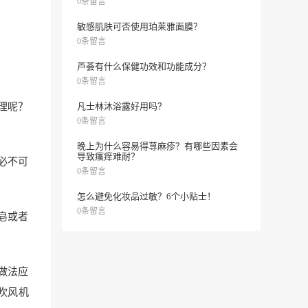
0条留言
敏感肌肤可否使用珀莱雅面膜？
0条留言
芦荟有什么保健功效和功能成分？
0条留言
理呢？
凡士林沐浴露好用吗？
0条留言
晚上为什么容易得荨麻疹？有哪些因素会
导致瘙痒难耐？
必不可
0条留言
怎么避免化妆品过敏？6个小贴士！
0条留言
皂或者
做法应
吹风机