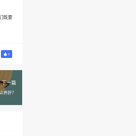
们既要
0
下一篇
以养肝？