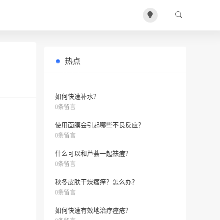
热点
雅漾防晒喷雾SPF30+好用吗？
0条留言
如何快速补水？
0条留言
使用面膜会引起哪些不良反应？
0条留言
什么可以和芦荟一起祛痘？
0条留言
秋冬皮肤干燥瘙痒？怎么办？
0条留言
如何快速有效地治疗痤疮？