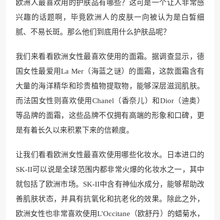
欧洲人最喜欢用的护肤品有哪些？这可是一个让人非常感
兴趣的话题啊，毕竟欧洲人的皮肤一向被认为是白皙细
腻、不易长斑。那么他们到底用什么护肤品呢？
我们来看看欧洲女性最喜欢使用的面霜。据调查显示，德
国女性最爱用La Mer（海蓝之谜）的面霜，这款面霜含有
大量的海洋精华和珍贵植物提取物，能够深层滋润肌肤。
而法国女性则喜欢使用Chanel（香奈儿）和Dior（迪奥）
等品牌的面霜，这些品牌不仅拥有高端的形象和口碑，更
是有着长久以来积累下来的信赖度。
让我们看看欧洲女性最喜欢使用哪些化妆水。日本进口的
SK-II可以说是全球范围内都非常火爆的化妆水之一，其中
就包括了欧洲市场。SK-II中含有神仙水成分，能够帮助改
善肌肤状态，并具有抗氧化和抗老化的效果。除此之外，
欧洲女性也非常喜欢使用L'Occitane（欧舒丹）的蜡菊水，