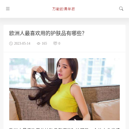
欧洲人最喜欢用的护肤品有哪些？
2023-05-14
165
0