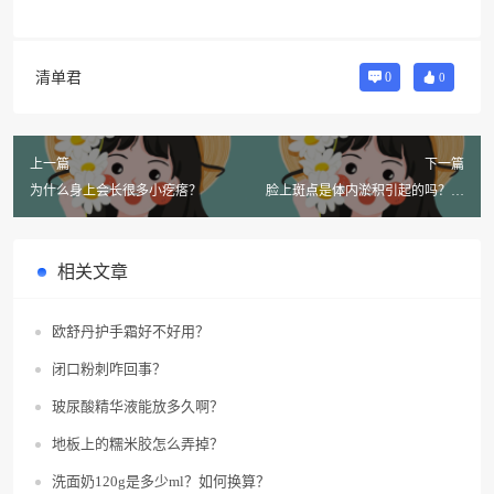
清单君
0
0
上一篇
下一篇
为什么身上会长很多小疙瘩？
脸上斑点是体内淤积引起的吗？有
哪些中成药可以祛斑？
相关文章
欧舒丹护手霜好不好用？
闭口粉刺咋回事？
玻尿酸精华液能放多久啊？
地板上的糯米胶怎么弄掉？
洗面奶120g是多少ml？如何换算？