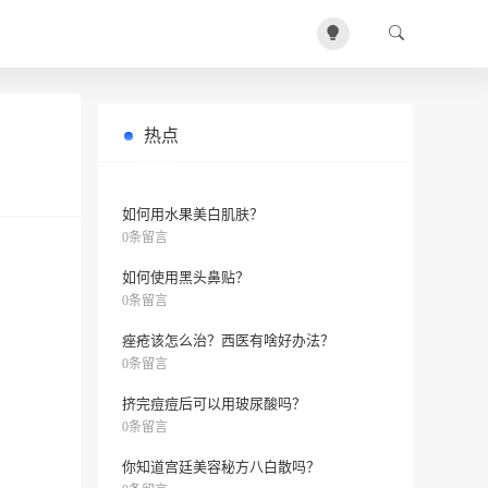
热点
脸上长痘痘怎么办？有6个祛痘小技
0条留言
巧！
如何用水果美白肌肤？
0条留言
如何使用黑头鼻贴？
0条留言
痤疮该怎么治？西医有啥好办法？
0条留言
挤完痘痘后可以用玻尿酸吗？
0条留言
你知道宫廷美容秘方八白散吗？