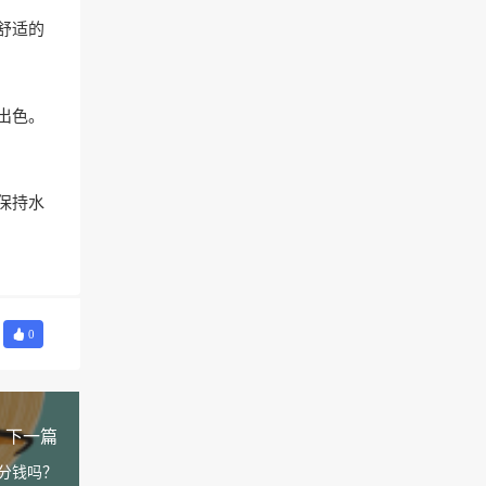
舒适的
出色。
保持水
0
下一篇
分钱吗？