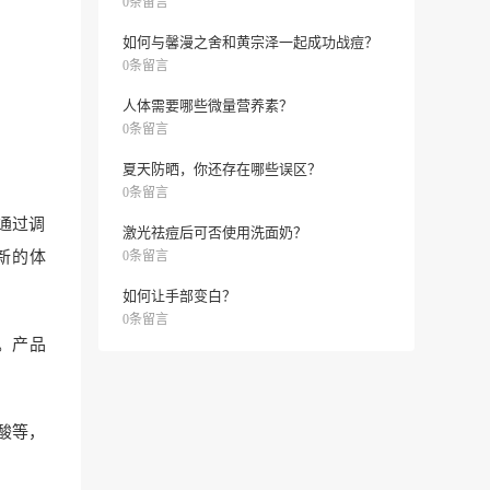
0条留言
如何与馨漫之舍和黄宗泽一起成功战痘？
0条留言
人体需要哪些微量营养素？
0条留言
夏天防晒，你还存在哪些误区？
0条留言
通过调
激光祛痘后可否使用洗面奶？
新的体
0条留言
如何让手部变白？
0条留言
。产品
酸等，