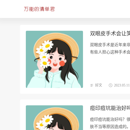
双眼皮手术会让
双眼皮手术是近年来
有些人担心这种手术
致…
好文
2023.05.11
痘印痘坑能治好
痘印痘坑能治好吗？
肤不当等原因造成的