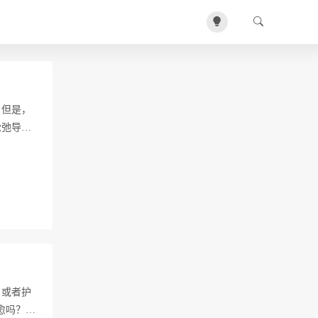
。但是，
松弛导
，或者护
愈吗？…