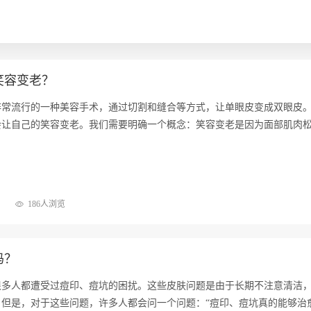
笑容变老？
非常流行的一种美容手术，通过切割和缝合等方式，让单眼皮变成双眼皮
会让自己的笑容变老。我们需要明确一个概念：笑容变老是因为面部肌肉
186人浏览
吗？
很多人都遭受过痘印、痘坑的困扰。这些皮肤问题是由于长期不注意清洁
。但是，对于这些问题，许多人都会问一个问题：“痘印、痘坑真的能够治