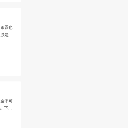
，眼霜也
皮肤是
完全不可
的。下…