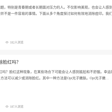
问题，特别是青春期或者长期面对压力的人。不仅影响美观，也会让人感
印并不是一件容易的事情。下面从多个角度探讨如何有效地消除痘印。我
182人浏览
去除脸红吗？
脸红吗？脸红这种现象，在某些场合下可能会让人感到尴尬和不舒服。幸运
方法可以减少或消除脸红。其中一种方法是Opt光子嫩肤。Opt光子嫩…
187人浏览