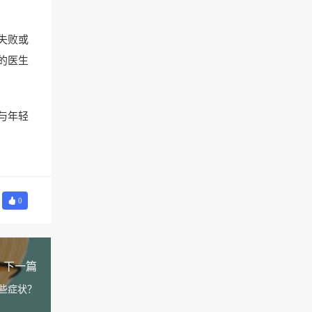
失败或
的医生
与年轻
0
下一篇
些症状？