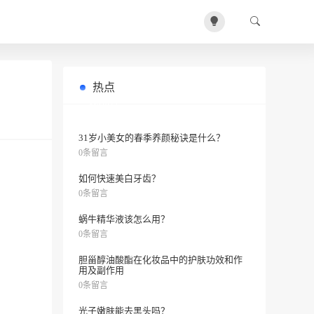
热点
乳液能代替爽肤水吗？
0条留言
31岁小美女的春季养颜秘诀是什么？
0条留言
如何快速美白牙齿？
0条留言
蜗牛精华液该怎么用？
0条留言
胆甾醇油酸酯在化妆品中的护肤功效和作
用及副作用
0条留言
光子嫩肤能去黑头吗？