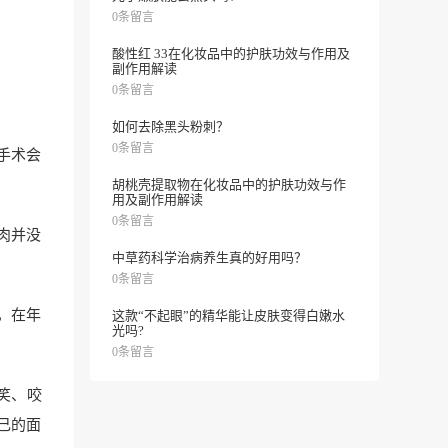
0条留言
酸性红 33在化妆品中的护肤功效与作用及
副作用解读
0条留言
如何去除黑头粉刺？
0条留言
手术会
胡桃壳提取物在化妆品中的护肤功效与作
用及副作用解读
0条留言
肉并没
中草药科学治病养生真的好用吗？
0条留言
，在年
这款“不起眼”的精华能让皮肤变得白嫩水
光吗?
0条留言
笑、咬
己的面