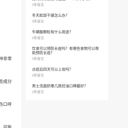
0条留言
冬天脸部干燥怎么办？
0条留言
牛磺酸颗粒有什么用途？
0条留言
饮食可以预防长痘吗？有哪些食物可以帮
助预防长痘？
种非常
0条留言
点痣后四天可以上妆吗？
0条留言
些成分
男士洗面奶哪几款控油口碑最好？
0条留言
伤口呼
，可能