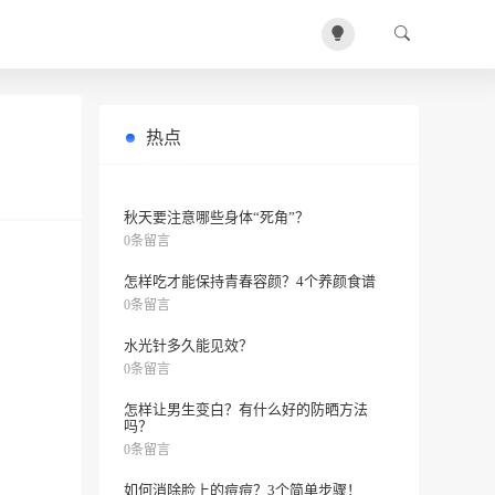
热点
皮肤松弛怎么办？5个好方法让你远离
0条留言
松弛老化！
秋天要注意哪些身体“死角”？
0条留言
怎样吃才能保持青春容颜？4个养颜食谱
0条留言
水光针多久能见效？
0条留言
怎样让男生变白？有什么好的防晒方法
吗？
0条留言
如何消除脸上的痘痘？3个简单步骤！