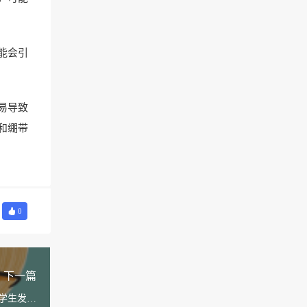
能会引
易导致
和绷带
0
下一篇
学生发什