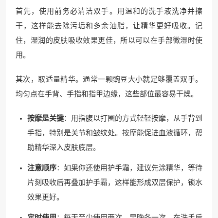
首先，使用前务必清洁双手。用温和的洗手液洗净并擦
干，这样能去除污垢和多余油脂，让精华更好吸收。记
住，湿润的皮肤吸收效果更佳，所以可以在手部微湿时使
用。
其次，取适量精华。通常一颗豌豆大小就足够覆盖双手。
均匀点在手背、手指和指甲边缘，这些部位最容易干燥。
按摩是关键
：用指腹以打圈的方式轻轻按摩，从手背到
手指，特别是关节和皱纹处。按摩能促进血液循环，帮
助精华深入皮肤底层。
注意顺序
：如果你还使用护手霜，建议先涂精华，等待
片刻吸收后再叠加护手霜，这样能形成双层保护，锁水
效果更好。
定时使用
：每天至少使用两次，早晚各一次。在洗手后