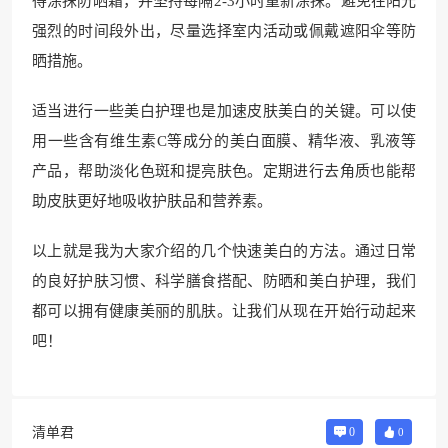
得涂抹防晒霜，并坚持每隔2-3小时重新涂抹。避免在阳光
强烈的时间段外出，尽量选择室内活动或佩戴遮阳伞等防
晒措施。
适当进行一些美白护理也是加速皮肤美白的关键。可以使
用一些含有维生素C等成分的美白面膜、精华液、乳液等
产品，帮助淡化色斑和提亮肤色。定期进行去角质也能帮
助皮肤更好地吸收护肤品和营养素。
以上就是我为大家介绍的几个快速美白的方法。通过日常
的良好护肤习惯、科学膳食搭配、防晒和美白护理，我们
都可以拥有健康美丽的肌肤。让我们从现在开始行动起来
吧！
清单君
0
0