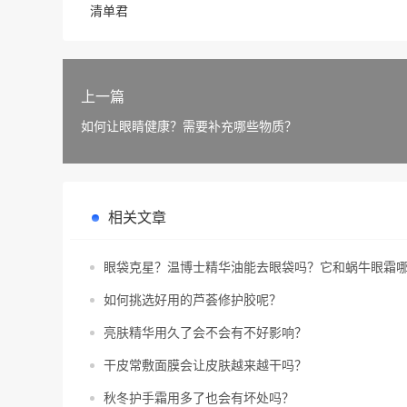
清单君
上一篇
如何让眼睛健康？需要补充哪些物质？
相关文章
眼袋克星？温博士精华油能去眼袋吗？它和蜗牛眼霜
如何挑选好用的芦荟修护胶呢？
亮肤精华用久了会不会有不好影响？
干皮常敷面膜会让皮肤越来越干吗？
秋冬护手霜用多了也会有坏处吗？