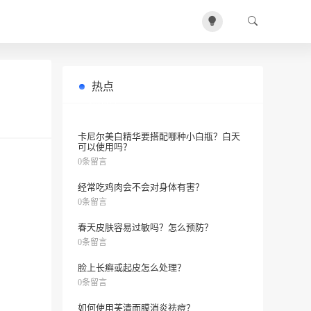
热点
使用haba油和g露的最佳方法是什么？
0条留言
卡尼尔美白精华要搭配哪种小白瓶？白天
可以使用吗？
0条留言
经常吃鸡肉会不会对身体有害？
0条留言
春天皮肤容易过敏吗？怎么预防？
0条留言
脸上长癣或起皮怎么处理？
0条留言
如何使用芙清面膜消炎祛痘？