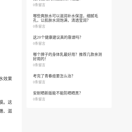
0条留言
哪些爽肤水可以滋润补水保湿，细腻毛
孔，让肌肤水润饱满，清透莹润？
0条留言
这20个健康建议真的靠谱吗？
0条留言
哪个牌子的身体乳最好用？推荐几款亲测
好用的！
0条留言
考完了青春痘要怎么治？
水效果
0条留言
安耐晒新版能不能防晒晒黑？
0条留言
膜。这
嫩、滋