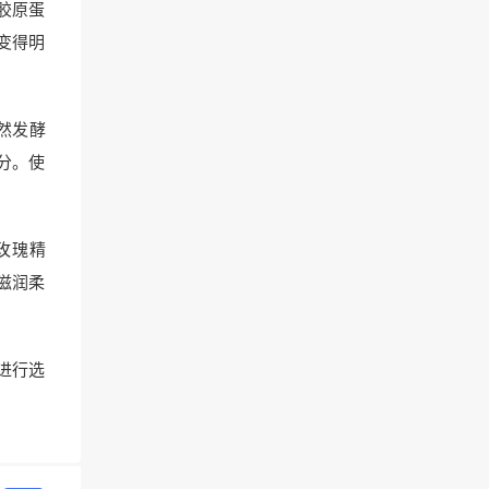
胶原蛋
变得明
天然发酵
分。使
玫瑰精
滋润柔
进行选