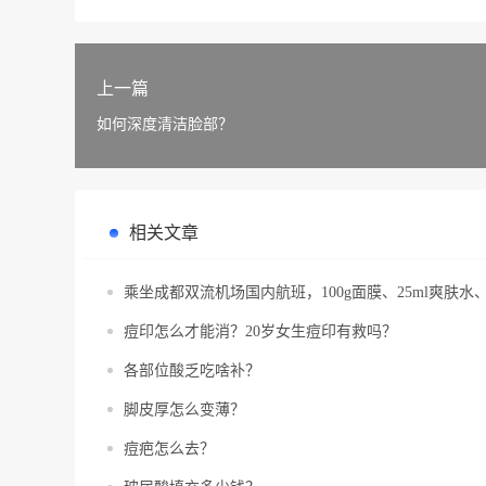
上一篇
如何深度清洁脸部？
相关文章
乘坐成都双流机场国内航班，100g面膜、25ml爽肤水
痘印怎么才能消？20岁女生痘印有救吗？
各部位酸乏吃啥补？
脚皮厚怎么变薄？
痘疤怎么去？