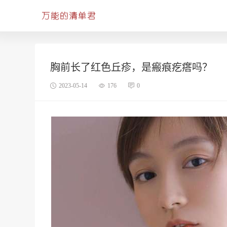
胸前长了红色丘疹，是瘢痕疙瘩吗？
2023-05-14
176
0