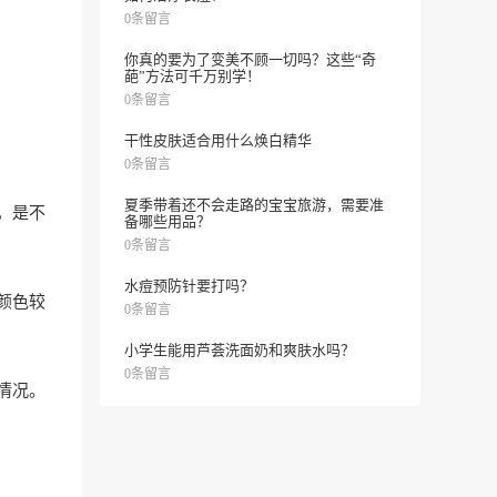
0条留言
你真的要为了变美不顾一切吗？这些“奇
葩”方法可千万别学！
0条留言
干性皮肤适合用什么焕白精华
0条留言
夏季带着还不会走路的宝宝旅游，需要准
，是不
备哪些用品？
0条留言
水痘预防针要打吗？
颜色较
0条留言
小学生能用芦荟洗面奶和爽肤水吗？
0条留言
情况。