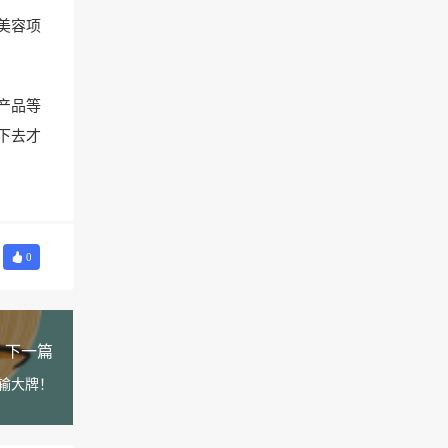
美容项
产品等
下去才
0
下一篇
输大牌！