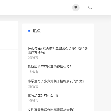
热点
什么食物适合痘肌？
0条留言
什么是hhh综合征？早期怎么诊断？有特效
治疗方法吗？
0条留言
涂厚厚的芦荟胶真的能消痘吗？
0条留言
小学生写了多少篇关于植物朋友的作文？
0条留言
化妆品成分有什么用？
0条留言
女性夏天最适合吃哪些滋补食物？