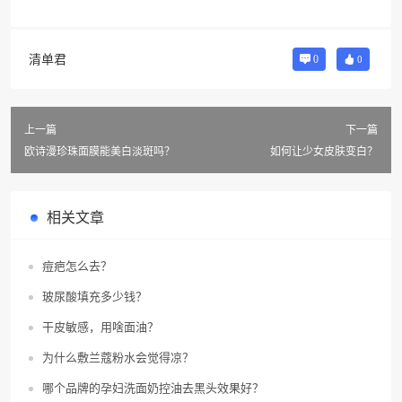
清单君
0
0
上一篇
下一篇
欧诗漫珍珠面膜能美白淡斑吗？
如何让少女皮肤变白？
相关文章
痘疤怎么去？
玻尿酸填充多少钱？
干皮敏感，用啥面油？
为什么敷兰蔻粉水会觉得凉？
哪个品牌的孕妇洗面奶控油去黑头效果好？