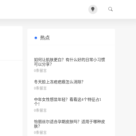
热点
中年男士该用哪些化妆品？
0条留言
如何让肌肤更白？有什么好的日常小习惯
可以分享？
0条留言
冬天脸上冻疮疤痕怎么消除？
0条留言
中年女性想显年轻？看看这4个特征占1
个！
0条留言
怡丽丝尔适合孕期皮肤吗？适用于哪种皮
肤？
0条留言