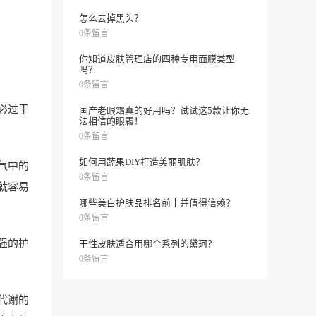
怎么去掉黑头？
0条留言
你知道皮肤管理店的四种专用面膜类型
吗？
0条留言
必过于
国产老眼霜真的好用吗？试试这5款让你无
法相信的眼霜！
0条留言
如何用蔬果DIY打造美丽肌肤？
气中的
0条留言
就容易
哪些美白护肤品排名前十并值得信赖？
0条留言
强的护
干性皮肤适合用哪个系列的黛珂？
0条留言
代谢的