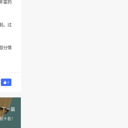
丰富的
制。过
部分情
0
下一篇
前十名！