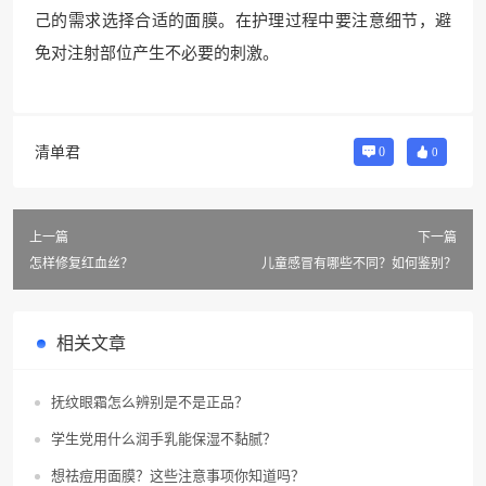
己的需求选择合适的面膜。在护理过程中要注意细节，避
免对注射部位产生不必要的刺激。
清单君
0
0
上一篇
下一篇
怎样修复红血丝？
儿童感冒有哪些不同？如何鉴别？
相关文章
抚纹眼霜怎么辨别是不是正品？
学生党用什么润手乳能保湿不黏腻？
想祛痘用面膜？这些注意事项你知道吗？