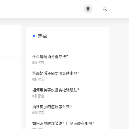
热点
使用ShangPu山茶花籽黄金精华油，
0条留言
为什么肌肤效果惊艳？
什么是精油芳香疗法？
0条留言
洗面奶后还需要用爽肤水吗？
0条留言
如何用美容仪紧实松弛肌肤？
0条留言
油性皮肤的痘痕怎么去？
0条留言
如何消除眼部皱纹？自制面膜有用吗？