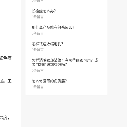
0条留言
长痘痘怎么办？
0条留言
用什么产品能有效祛痘印？
0条留言
怎样祛痘收缩毛孔？
0条留言
红色疹
怎样消除眼部皱纹？有哪些眼霜可用？或
者自制的眼霜有效吗？
0条留言
起。主
怎么修复薄的角质层？
0条留言
湿度，