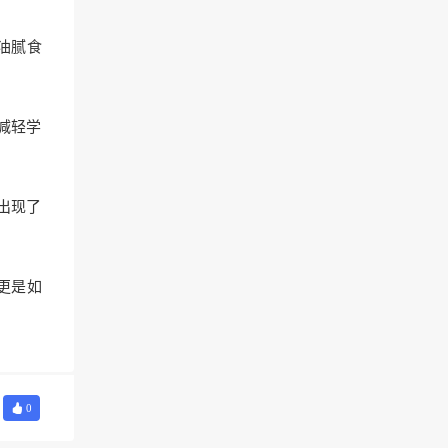
油腻食
减轻学
出现了
更是如
0