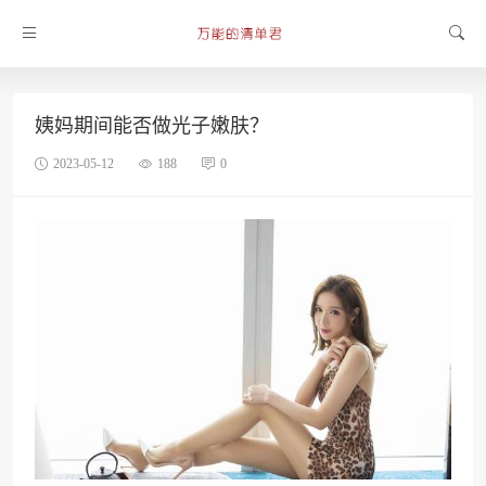
姨妈期间能否做光子嫩肤？
2023-05-12
188
0