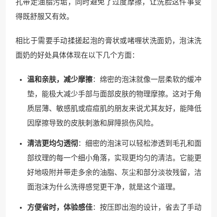
孔带走油脂污垢，同时避免了过度摩擦，让洗脸这件事变
得既舒服又有效。
相比于需要手动揉搓起泡的膏状或啫喱状洗面奶，泡沫洗
面奶的好处具体体现在以下几个方面：
温和亲肤，减少摩擦
：绵密的泡沫就像一层柔软的缓冲
垫，能极大减少手部与面部皮肤的物理摩擦。这对于角
质层薄、敏感肌或痘痘肌的朋友来说尤其友好，能降低
因摩擦导致的皮肤刺激和屏障损伤风险。
清洁更均匀透彻
：细密的泡沫可以轻松渗透到毛孔和面
部纹理的每一个细小角落，实现更均匀的清洁。它能更
好地吸附并带走多余的油脂、灰尘和部分淡妆残留，洁
面泡沫为什么洗得感觉更干净，就是这个道理。
方便省时，体验感佳
：按压即出泡的设计，省去了手动