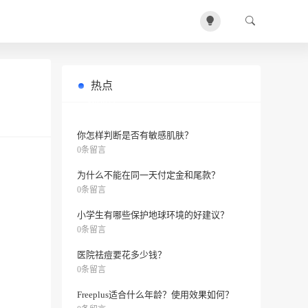
热点
韩束金刚侠面膜有什么成分？
0条留言
你怎样判断是否有敏感肌肤？
0条留言
为什么不能在同一天付定金和尾款？
0条留言
小学生有哪些保护地球环境的好建议？
0条留言
医院祛痘要花多少钱？
0条留言
Freeplus适合什么年龄？使用效果如何？