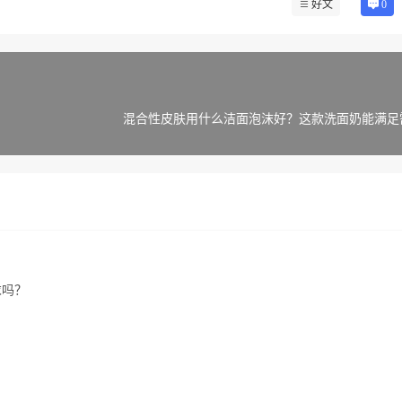
好文
0
混合性皮肤用什么洁面泡沫好？这款洗面奶能满足
求吗？