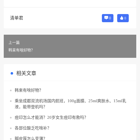
清单君
0
0
上一篇
韩束有啥好物？
相关文章
韩束有啥好物？
乘坐成都双流机场国内航班，100g面膜、25ml爽肤水、15ml乳
液，能带登机吗？
痘印怎么才能消？20岁女生痘印有救吗？
各部位酸乏吃啥补？
脚皮厚怎么变薄？