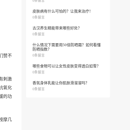
0条留言
皮肤病有什么可怕的？让我来治疗！
0条留言
古汉养生精能带来哪些好处？
0条留言
什么情况下需要用50倍防晒霜？如何看懂
防晒指数？
们赞不
0条留言
哪些食物可以让女性皮肤变得透白如雪？
0条留言
有刺激
香氛身体乳能让你肌肤滑溜溜吗？
抗氧化
0条留言
缓的功
按摩几