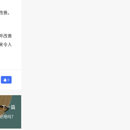
改善。
并改善
来令人
0
下一篇
好用吗？