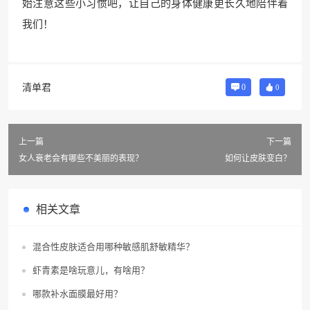
始注意这些小习惯吧，让自己的身体健康更长久地陪伴着
我们！
清单君
0
0
上一篇
下一篇
女人衰老会有哪些不美丽的表现？
如何让皮肤变白？
相关文章
混合性皮肤适合用哪种敏感肌舒敏精华？
虾青素是啥玩意儿，有啥用？
哪款补水面膜最好用？