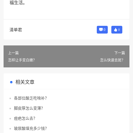
福生活。
清单君
0
0
上一篇
下一篇
怎样让手变白嫩？
怎么快速去斑？
相关文章
各部位酸乏吃啥补？
脚皮厚怎么变薄？
痘疤怎么去？
玻尿酸填充多少钱？