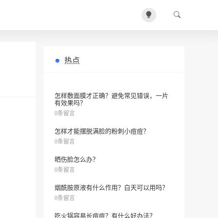
热点
薇诺娜面霜能治疗干燥敏感肌肤吗？
0条留言
怎样敷面膜才正确？避免常见错误，一片
有效果吗？
0条留言
怎样才能摆脱满脸的粉刺小痘痘？
0条留言
晒伤脸怎么办？
0条留言
烟酰胺原液有什么作用？白天可以用吗？
0条留言
吃火锅容易长痘痘？有什么好办法？