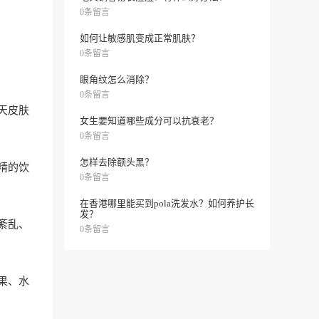
0条留言
如何让敏感肌变成正常肌肤？
0条留言
眼角纹怎么消除？
0条留言
天皮肤
女生要知道哪些成分可以抗衰老？
0条留言
怎样去除额头黑？
精的饮
0条留言
在香港哪里能买到pola洗发水？如何养护长
发？
紊乱、
0条留言
果、水