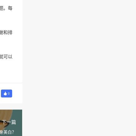
题。每
谢和排
就可以
0
下一篇
身美白？