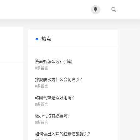
热点
怎样使用abybom叶子面膜？
0条留言
洗面奶怎么选？(4篇)
0条留言
擦爽肤水为什么会刺痛脸？
0条留言
韩国气垫遮瑕好用吗？
0条留言
做小气泡有必要吗？
0条留言
如何做出入味的红糖酒酿馒头？