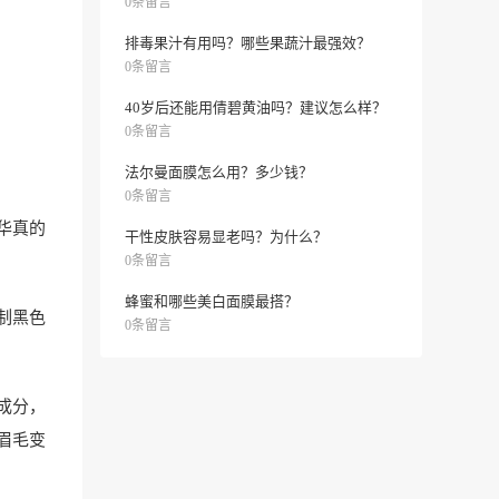
0条留言
排毒果汁有用吗？哪些果蔬汁最强效？
0条留言
40岁后还能用倩碧黄油吗？建议怎么样？
0条留言
法尔曼面膜怎么用？多少钱？
0条留言
华真的
干性皮肤容易显老吗？为什么？
0条留言
蜂蜜和哪些美白面膜最搭？
制黑色
0条留言
成分，
眉毛变