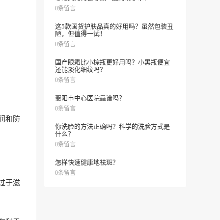
0条留言
这5款国货护肤品真的好用吗？虽然包装丑
陋，但值得一试！
0条留言
国产眼霜比小棕瓶更好用吗？小黑瓶便宜
还能淡化细纹吗？
0条留言
襄阳市中心医院靠谱吗？
0条留言
润和防
你洗脸的方法正确吗？科学的洗脸方式是
什么？
0条留言
怎样快速健康地祛斑？
0条留言
过于滋