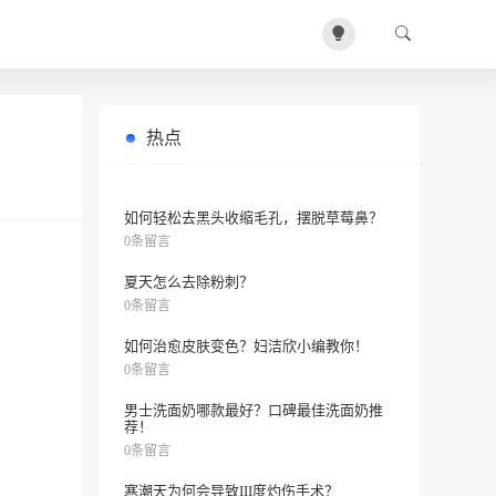
热点
有什么简单美丽的应急小窍门？
0条留言
如何轻松去黑头收缩毛孔，摆脱草莓鼻？
0条留言
夏天怎么去除粉刺？
0条留言
如何治愈皮肤变色？妇洁欣小编教你！
0条留言
男士洗面奶哪款最好？口碑最佳洗面奶推
荐！
0条留言
寒潮天为何会导致III度灼伤手术？