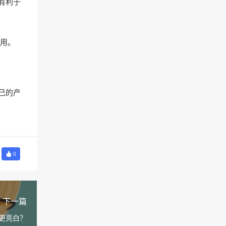
有利于
用。
己的产
0
下一篇
更亮白？