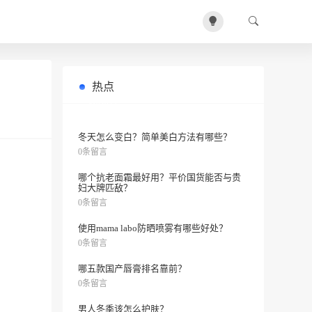
热点
敏感肌用什么化妆水好？推荐6款药
0条留言
妆！
冬天怎么变白？简单美白方法有哪些？
0条留言
哪个抗老面霜最好用？平价国货能否与贵
妇大牌匹敌？
0条留言
使用mama labo防晒喷雾有哪些好处？
0条留言
哪五款国产唇膏排名靠前？
0条留言
男人冬季该怎么护肤？