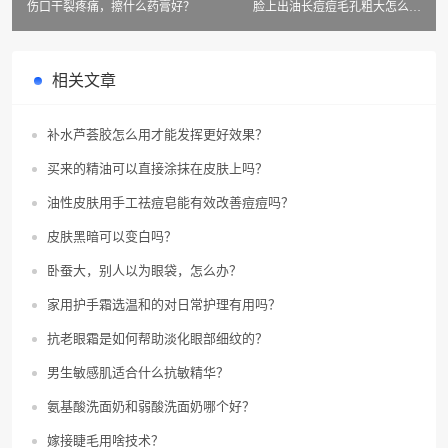
伤口干裂疼痛，擦什么药膏好？
脸上出油长痘痘毛孔粗大怎么解
决？
相关文章
补水芦荟胶怎么用才能发挥更好效果？
买来的精油可以直接涂抹在皮肤上吗？
油性皮肤用手工祛痘皂能有效改善痘痘吗？
皮肤黑暗可以变白吗？
卧蚕大，别人以为眼袋，怎么办？
家用护手霜选温和的对日常护理有用吗？
抗老眼霜是如何帮助淡化眼部细纹的？
男生敏感肌适合什么抗敏精华？
氨基酸洗面奶和弱酸洗面奶哪个好？
嫁接睫毛用啥技术？