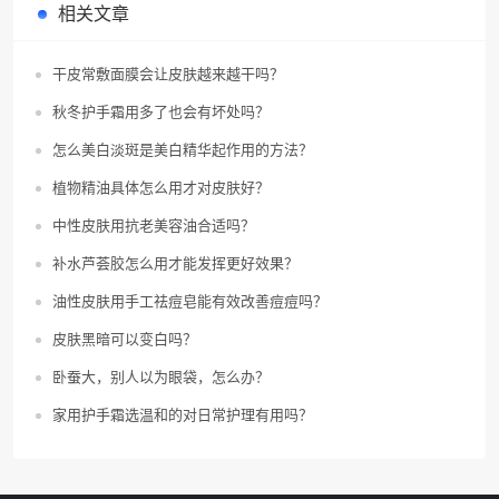
相关文章
干皮常敷面膜会让皮肤越来越干吗？
秋冬护手霜用多了也会有坏处吗？
怎么美白淡斑是美白精华起作用的方法？
植物精油具体怎么用才对皮肤好？
中性皮肤用抗老美容油合适吗？
补水芦荟胶怎么用才能发挥更好效果？
油性皮肤用手工祛痘皂能有效改善痘痘吗？
皮肤黑暗可以变白吗？
卧蚕大，别人以为眼袋，怎么办？
家用护手霜选温和的对日常护理有用吗？