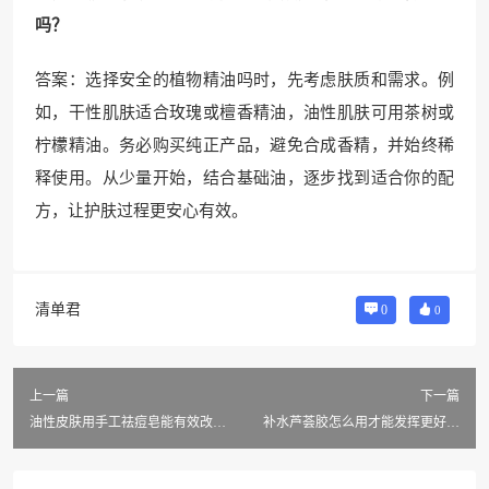
吗？
答案：选择安全的植物精油吗时，先考虑肤质和需求。例
如，干性肌肤适合玫瑰或檀香精油，油性肌肤可用茶树或
柠檬精油。务必购买纯正产品，避免合成香精，并始终稀
释使用。从少量开始，结合基础油，逐步找到适合你的配
方，让护肤过程更安心有效。
清单君
0
0
上一篇
下一篇
油性皮肤用手工祛痘皂能有效改善
补水芦荟胶怎么用才能发挥更好效
痘痘吗？
果？