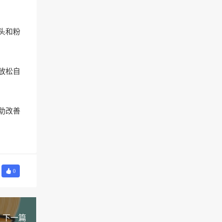
头和粉
放松自
助改善
0
下一篇