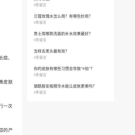
0条留言
兰蔻玫瑰水怎么用？有哪些妙用？
0条留言
男士用哪款洗面奶补水效果最好？
0条留言
怎样去黑头最有效？
长痘、
0条留言
你的皮肤有哪些习惯会导致“6怕”？
0条留言
善皮肤
烟酰胺安瓶精华水能让皮肤更美吗？
0条留言
行一次
痘的产