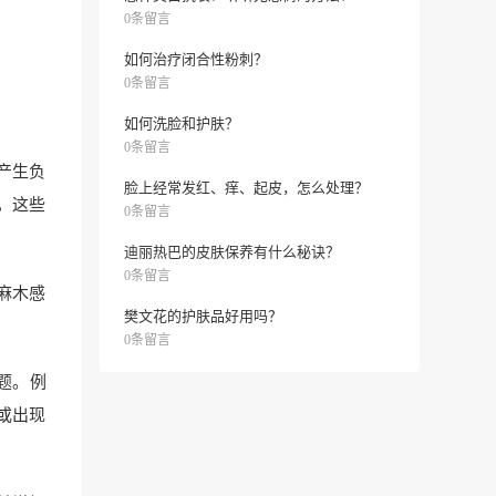
0条留言
如何治疗闭合性粉刺？
0条留言
如何洗脸和护肤？
0条留言
产生负
脸上经常发红、痒、起皮，怎么处理？
，这些
0条留言
迪丽热巴的皮肤保养有什么秘诀？
0条留言
麻木感
樊文花的护肤品好用吗？
0条留言
题。例
或出现