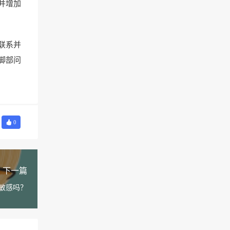
并增加
联系并
脚部问
0
下一篇
敏感吗？