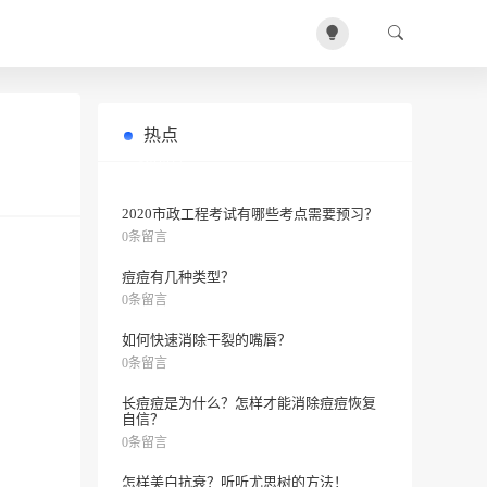
热点
如何让天生的黑皮肤变白？
0条留言
2020市政工程考试有哪些考点需要预习？
0条留言
痘痘有几种类型？
0条留言
如何快速消除干裂的嘴唇？
0条留言
长痘痘是为什么？怎样才能消除痘痘恢复
自信？
0条留言
怎样美白抗衰？听听尤思树的方法！