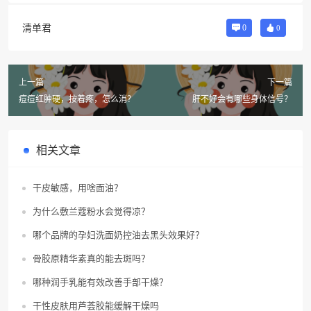
清单君
0
0
上一篇
下一篇
痘痘红肿硬，按着疼，怎么消？
肝不好会有哪些身体信号？
相关文章
干皮敏感，用啥面油？
为什么敷兰蔻粉水会觉得凉？
哪个品牌的孕妇洗面奶控油去黑头效果好？
骨胶原精华素真的能去斑吗？
哪种润手乳能有效改善手部干燥？
干性皮肤用芦荟胶能缓解干燥吗