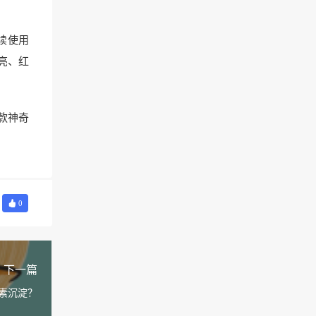
续使用
亮、红
款神奇
0
下一篇
素沉淀？