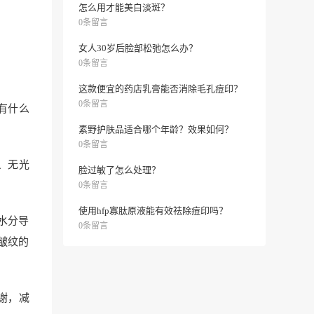
怎么用才能美白淡斑？
0条留言
女人30岁后脸部松弛怎么办？
0条留言
这款便宜的药店乳膏能否消除毛孔痘印？
0条留言
有什么
素野护肤品适合哪个年龄？效果如何？
0条留言
、无光
脸过敏了怎么处理？
0条留言
使用hfp寡肽原液能有效祛除痘印吗？
水分导
0条留言
皱纹的
谢，减