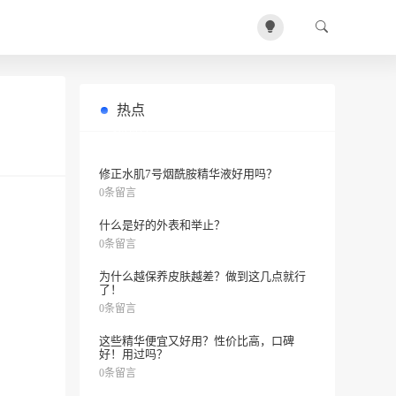
热点
国产眼霜也能有效护眼？推荐4款给你
0条留言
看！
修正水肌7号烟酰胺精华液好用吗？
0条留言
什么是好的外表和举止？
0条留言
为什么越保养皮肤越差？做到这几点就行
了！
0条留言
这些精华便宜又好用？性价比高，口碑
好！用过吗？
0条留言