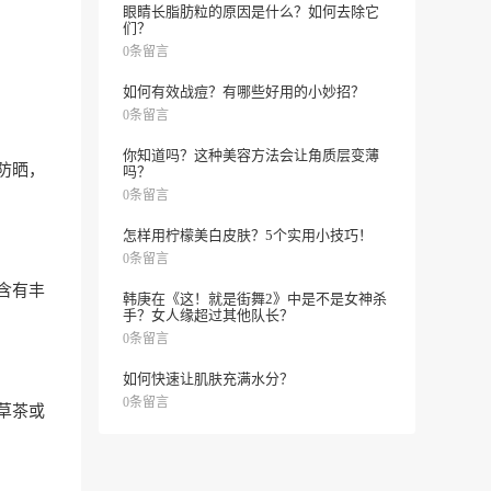
眼睛长脂肪粒的原因是什么？如何去除它
们？
0条留言
如何有效战痘？有哪些好用的小妙招？
0条留言
你知道吗？这种美容方法会让角质层变薄
防晒，
吗？
0条留言
怎样用柠檬美白皮肤？5个实用小技巧！
0条留言
含有丰
韩庚在《这！就是街舞2》中是不是女神杀
手？女人缘超过其他队长？
0条留言
如何快速让肌肤充满水分？
0条留言
草茶或