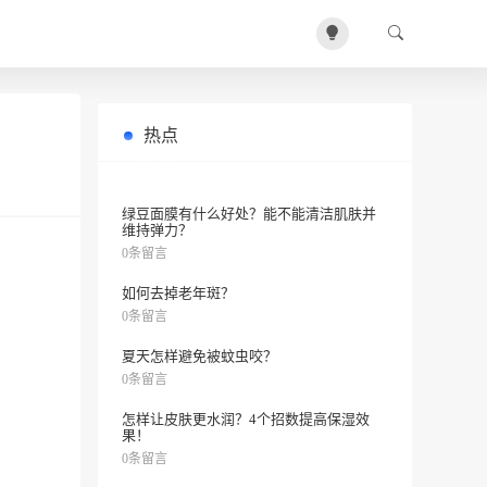
热点
这个短故事为何让人跪服？
0条留言
绿豆面膜有什么好处？能不能清洁肌肤并
维持弹力？
0条留言
如何去掉老年斑？
0条留言
夏天怎样避免被蚊虫咬？
0条留言
怎样让皮肤更水润？4个招数提高保湿效
果！
0条留言