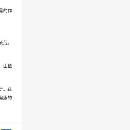
暑的作
疲劳。
，山楂
等。在
健康的