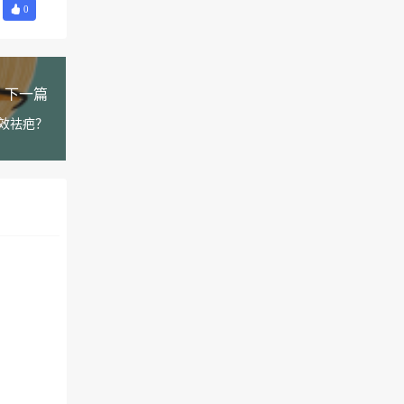
0
下一篇
效祛疤？