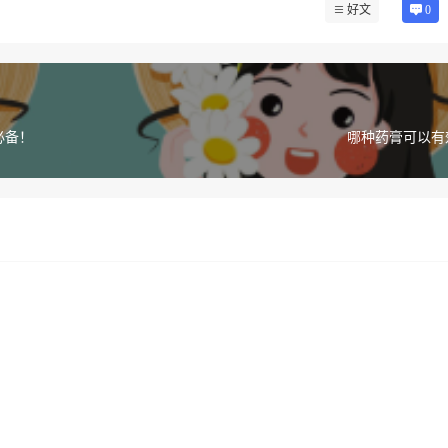
好文
0
必备！
哪种药膏可以有