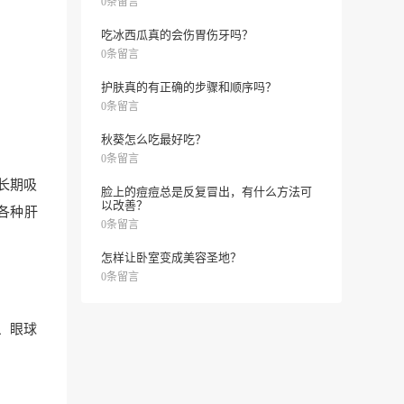
0条留言
吃冰西瓜真的会伤胃伤牙吗？
0条留言
护肤真的有正确的步骤和顺序吗？
0条留言
秋葵怎么吃最好吃？
0条留言
长期吸
脸上的痘痘总是反复冒出，有什么方法可
以改善？
各种肝
0条留言
怎样让卧室变成美容圣地？
0条留言
、眼球