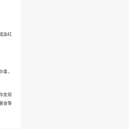
成血红
中毒，
你发现
暴食等