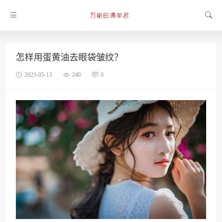
怎样用蛋黄油去眼袋皱纹？
2023-05-13
240
0