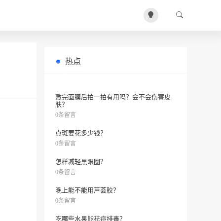
热点
如何祛斑？推荐好方法！
0条留言
敷完面膜后拍一拍有用吗？会不会伤害皮
肤？
0条留言
点斑要花多少钱？
0条留言
怎样减轻黑眼圈？
0条留言
晚上能不能用芦荟胶？
0条留言
吃哪些水果能祛痘排毒？