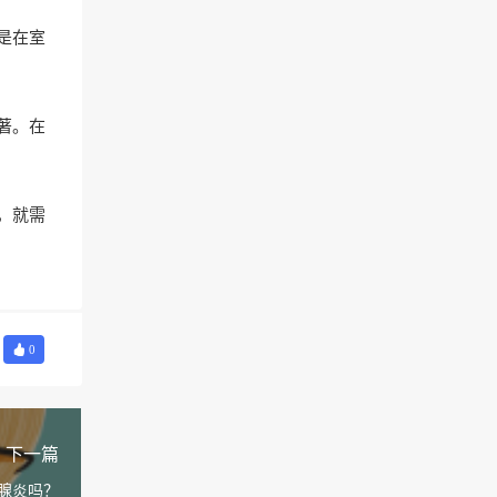
是在室
。
著。在
，就需
0
下一篇
腺炎吗？