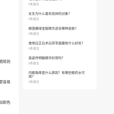
0条留言
女生为什么喜欢找帅的对象？
0条留言
赫莲娜绿宝瓶精华适合哪种皮肤？
0条留言
使用白芷白术白茯苓面膜有什么好处？
0条留言
高姿传明酸精华好用吗？
晒斑则
0条留言
内眼角痒是什么原因？有哪些眼药水可
用？
更容易
0条留言
加剧色