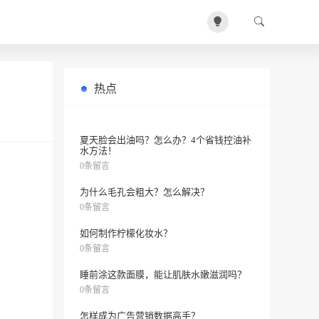
热点
50岁后，如何看出肝的健康状况？
0条留言
夏天脸会出油吗？怎么办？4个省钱控油补
水方法！
0条留言
为什么毛孔会粗大？怎么解决？
0条留言
如何制作柠檬化妆水？
0条留言
睡前涂这款面膜，能让肌肤水嫩滋润吗？
0条留言
怎样成为广告营销数据高手？