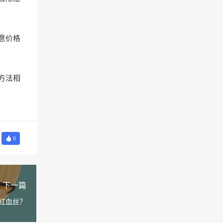
意价格
方法相
0
下一篇
红血丝？