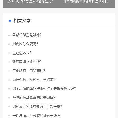
颈椎不好的人家里应该备哪些药？
什么眼霜能滋润补水保湿眼部肌肤
并延缓松弛？
相关文章
各部位酸乏吃啥补？
脚皮厚怎么变薄？
痘疤怎么去？
玻尿酸填充多少钱？
干皮敏感，用啥面油？
为什么敷兰蔻粉水会觉得凉？
哪个品牌的孕妇洗面奶控油去黑头效果好？
骨胶原精华素真的能去斑吗？
哪种润手乳能有效改善手部干燥？
干性皮肤用芦荟胶能缓解干燥吗