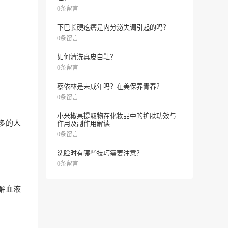
0条留言
下巴长硬疙瘩是内分泌失调引起的吗？
0条留言
如何清洗真皮白鞋？
0条留言
蔡依林是未成年吗？在美保养青春？
0条留言
小米椒果提取物在化妆品中的护肤功效与
多的人
作用及副作用解读
0条留言
洗脸时有哪些技巧需要注意？
0条留言
解血液