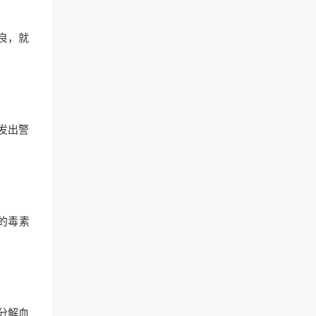
良，就
发出警
的毒素
分解血