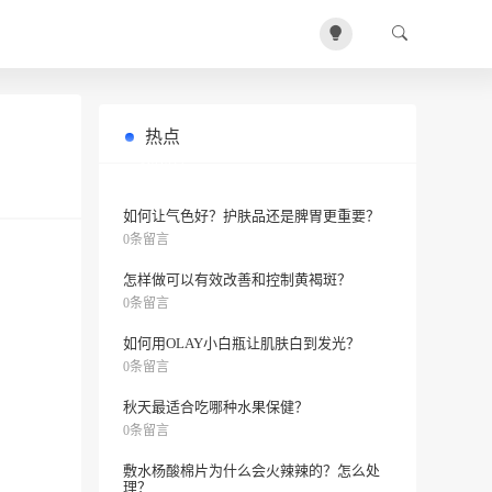
热点
睫毛膏干了怎么处理？
0条留言
如何让气色好？护肤品还是脾胃更重要？
0条留言
怎样做可以有效改善和控制黄褐斑？
0条留言
如何用OLAY小白瓶让肌肤白到发光？
0条留言
秋天最适合吃哪种水果保健？
0条留言
敷水杨酸棉片为什么会火辣辣的？怎么处
理？