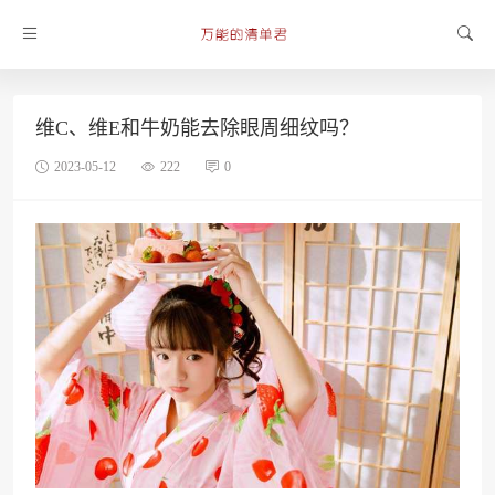
维C、维E和牛奶能去除眼周细纹吗？
2023-05-12
222
0