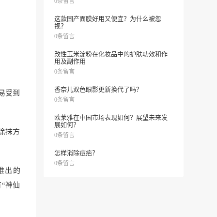
0条留言
这款国产面膜好用又便宜？为什么被忽
视？
0条留言
改性玉米淀粉在化妆品中的护肤功效和作
用及副作用
0条留言
香奈儿双色眼影更新换代了吗？
易受到
0条留言
欧莱雅在中国市场表现如何？展望未来发
展如何？
涂抹方
0条留言
怎样消除痘疤？
0条留言
推出的
有“神仙