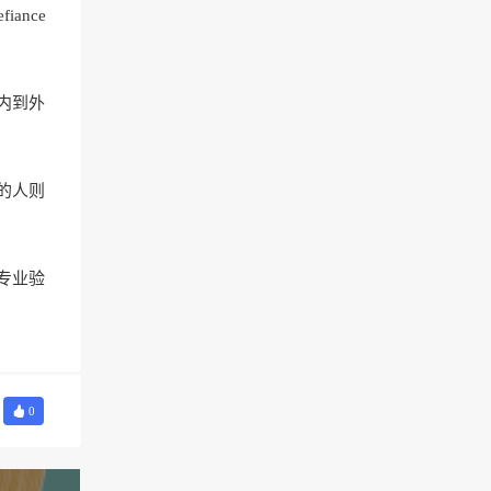
ance
内到外
的人则
专业验
0