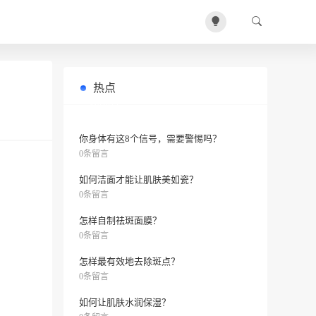
热点
如何让主妇不再有家务脸？
0条留言
你身体有这8个信号，需要警惕吗？
0条留言
如何洁面才能让肌肤美如瓷？
0条留言
怎样自制祛斑面膜？
0条留言
怎样最有效地去除斑点？
0条留言
如何让肌肤水润保湿？